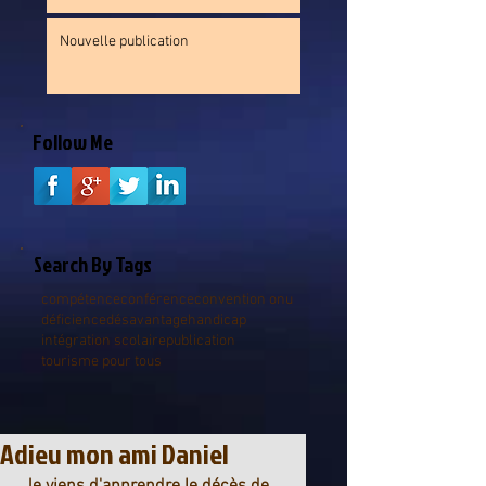
Nouvelle publication
Follow Me
Search By Tags
compétence
conférence
convention onu
déficience
désavantage
handicap
intégration scolaire
publication
tourisme pour tous
Adieu mon ami Daniel
Je viens d'apprendre le décès de 