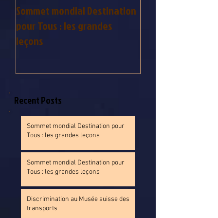
Sommet mondial Destination
Sommet mondial D
pour Tous : les grandes
pour Tous : les gr
leçons
leçons
Recent Posts
Sommet mondial Destination pour
Tous : les grandes leçons
Sommet mondial Destination pour
Tous : les grandes leçons
Discrimination au Musée suisse des
transports