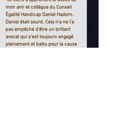
mon ami et collègue du Conseil 
Égalité Handicap Daniel Hadorn. 
Daniel était sourd. Cela n'a ne l'a 
pas empêché d'être un brillant 
avocat qui s'est toujours engagé 
pleinement et battu pour la cause 
des personnes vivant avec un 
handicap. Nous perdons 
aujourd'hui un ami, un défenseur 
de nos droits, un humaniste hors-
pair. Daniel, tu nous manqueras. 
Merci de nous avoir permis de te 
connaître et de travailler avec toi 
pour atteindre ou du moins se 
rapprocher d'une société où 
chacun a le droit d'être et de 
participer pleinement. Nous te 
devons beaucoup. Je m'engage à 