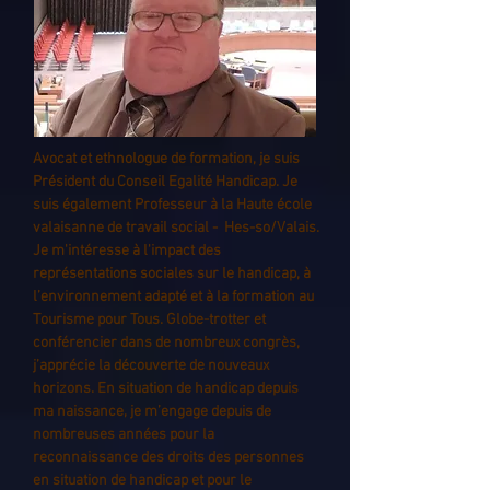
Avocat et ethnologue de formation, je suis
Président du Conseil Egalité Handicap. Je
suis également Professeur à la Haute école
valaisanne de travail social - Hes-so/Valais.
Je m'intéresse à l'impact des
représentations sociales sur le handicap, à
l’environnement adapté et à la formation au
Tourisme pour Tous. Globe-trotter et
conférencier dans de nombreux congrès,
j’apprécie la découverte de nouveaux
horizons. En situation de handicap depuis
ma naissance, je m’engage depuis de
nombreuses années pour la
reconnaissance des droits des personnes
en situation de handicap et pour le