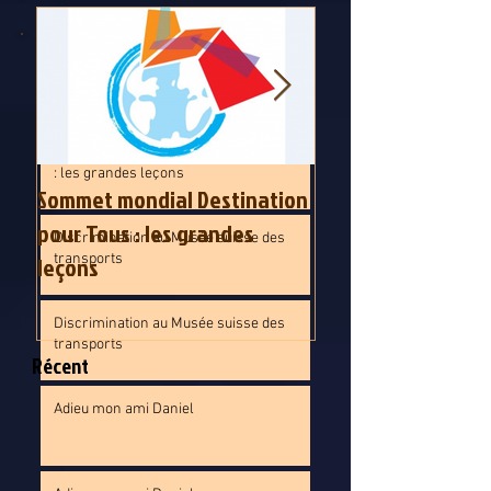
Sommet mondial Destination pour Tous
: les grandes leçons
Sommet mondial Destination pour Tous
: les grandes leçons
Sommet mondial Destination
Sommet mondial D
pour Tous : les grandes
pour Tous : les gr
Discrimination au Musée suisse des
leçons
transports
leçons
Discrimination au Musée suisse des
transports
Récent
Adieu mon ami Daniel