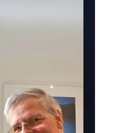
Le Musée Suisse des Transports s'enrichit
d'une nouvelle attraction: l'univers thématique
multimédia ″Swiss Chocolate Adventure″, est...