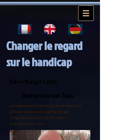
Changer le regard
sur le handicap
Pierre Margot-Cattin
Rechercher par Tags
compétence
conférence
convention onu
déficience
désavantage
handicap
intégration scolaire
publication
tourisme pour tous