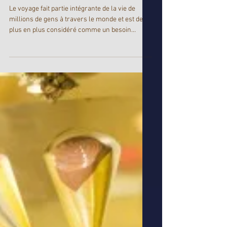
Sommet mondial
Destination pour Tous :
les grandes leçons
Le voyage fait partie intégrante de la vie de
millions de gens à travers le monde et est de
plus en plus considéré comme un besoin
plutôt...