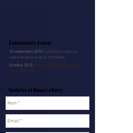
Evénements à venir
15 septembre 2015
:Conférence dans le
cadre du festival de la formation
Octobre 2015:
Congrès Destination pour
Tous, Montréal .
Updates et News Letters: