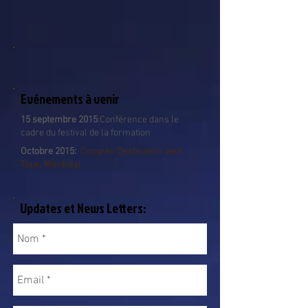
Evénements à venir
15 septembre 2015
:Conférence dans le
cadre du festival de la formation
Octobre 2015:
Congrès Destination pour
Tous, Montréal .
Updates et News Letters: