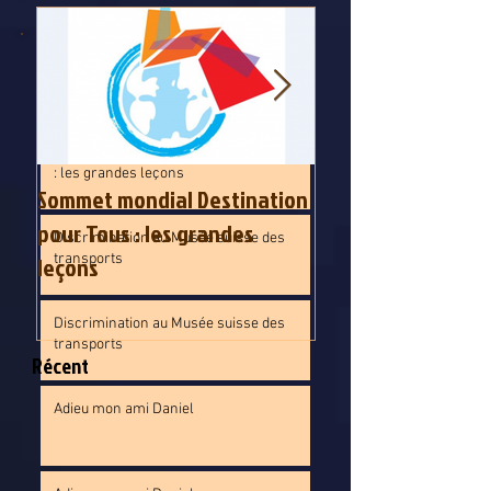
Sommet mondial Destination pour Tous
: les grandes leçons
Sommet mondial Destination pour Tous
: les grandes leçons
Sommet mondial Destination
Sommet mondial D
pour Tous : les grandes
pour Tous : les gr
Discrimination au Musée suisse des
leçons
transports
leçons
Discrimination au Musée suisse des
transports
Récent
Adieu mon ami Daniel