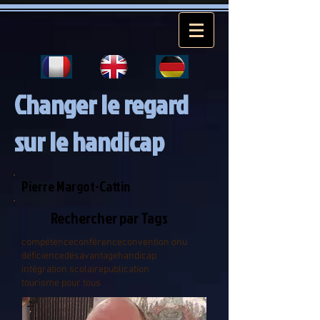
Changer le regard
sur le handicap
Pierre Margot-Cattin
Rechercher par Tags
compétence
conférence
convention onu
déficience
désavantage
handicap
intégration scolaire
publication
tourisme pour tous