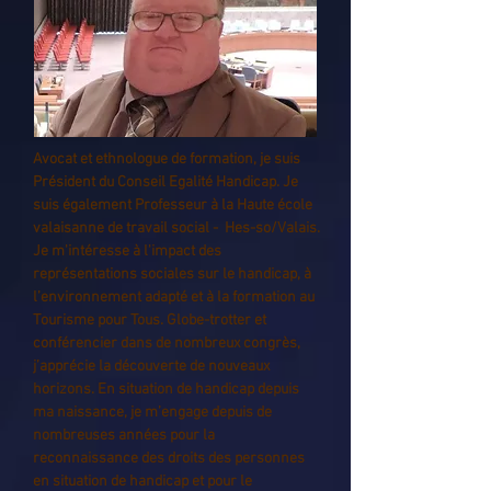
Avocat et ethnologue de formation, je suis
Président du Conseil Egalité Handicap. Je
suis également Professeur à la Haute école
valaisanne de travail social - Hes-so/Valais.
Je m'intéresse à l'impact des
représentations sociales sur le handicap, à
l’environnement adapté et à la formation au
Tourisme pour Tous. Globe-trotter et
conférencier dans de nombreux congrès,
j’apprécie la découverte de nouveaux
horizons. En situation de handicap depuis
ma naissance, je m’engage depuis de
nombreuses années pour la
reconnaissance des droits des personnes
en situation de handicap et pour le